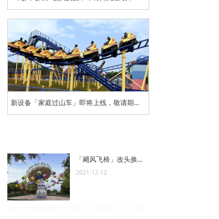
新设备「家庭过山车」即将上线，敬请期待！
新闻动态
「飓风飞椅」改头换面，即将闪亮登场，敬请期待
2021-12-12