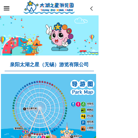
끀
넳
泉阳太湖之星（无锡）游览有限公司