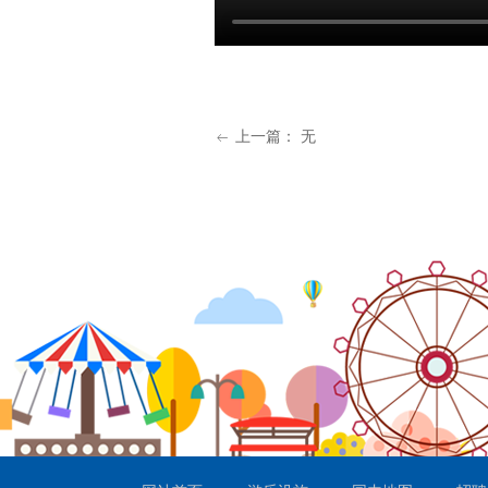
上一篇：
无
ꂃ