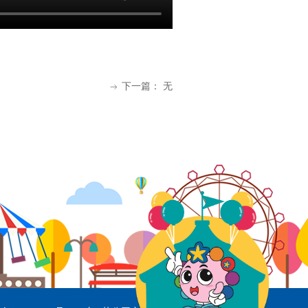
下一篇：
无
ꁹ