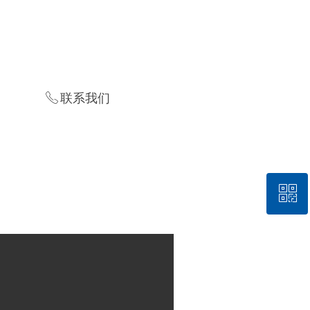
ꂅ
联系我们
ꀥ
微信二维码