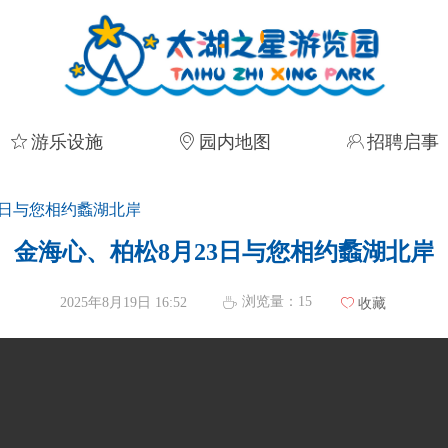
ꄃ
游乐设施
ꀷ
园内地图
ꁘ
招聘启事
3日与您相约蠡湖北岸
金海心、柏松8月23日与您相约蠡湖北岸
浏览量：
15
2025年8月19日
16:52
ꄘ
ꄀ
收藏